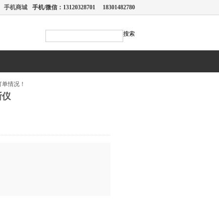
手机商城
手机/微信：13120328701 18301482780
售
搜索
际订单情况！
断仪