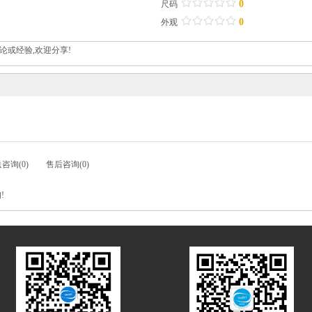
/
.
/
.
/
.
/
.
/
.
0
尺码
/
.
/
.
/
.
/
.
/
.
0
外观
论或经验,欢迎分享!
咨询(0)
售后咨询(0)
!