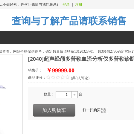
..不做经营，任何问题请与我们联系）
登录
|
注册
查询与了解产品请联系销
看。网站价格仅供参考，确定数量后请联系13120328701 18301482780确定实
[2040]超声经颅多普勒血流分析仪多普勒诊
￥99999.00
销售价：
/
.
/
.
/
.
/
.
/
.
商品评分：
(
共0人评论
)
数量：
台
-
+
加入购物车
扫一扫购买
i