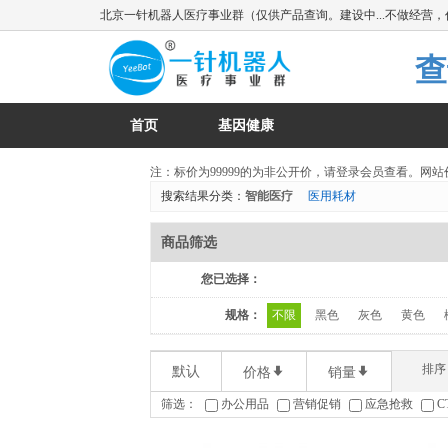
北京一针机器人医疗事业群（仅供产品查询。建设中...不做经营
首页
基因健康
注：标价为99999的为非公开价，请登录会员查看。网站价格仅
搜索结果分类：
智能医疗
医用耗材
商品筛选
您已选择：
规格：
不限
黑色
灰色
黄色
排序
默认
*
*
价格
销量
筛选：
办公用品
营销促销
应急抢救
C