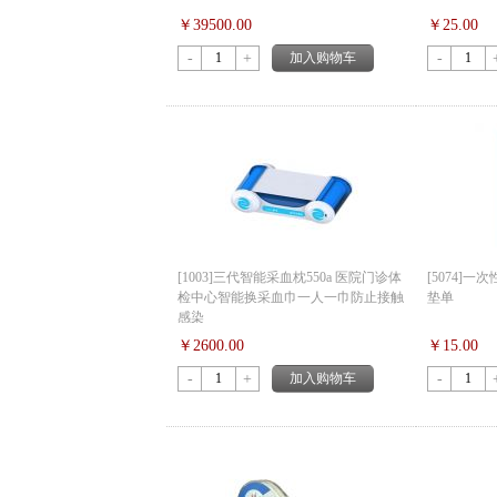
￥39500.00
￥25.00
-
+
加入购物车
-
[1003]三代智能采血枕550a 医院门诊体
[5074]
检中心智能换采血巾一人一巾防止接触
垫单
感染
￥2600.00
￥15.00
-
+
加入购物车
-